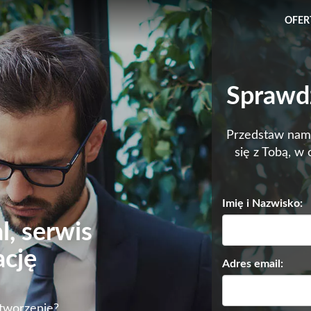
OFER
Sprawd
Przedstaw nam 
się z Tobą, w
Imię i Nazwisko:
l, serwis
ację
Adres email:
stworzenie?