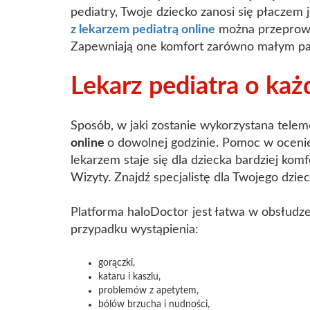
pediatry, Twoje dziecko zanosi się płaczem 
z lekarzem pediatrą online
można przeprowad
Zapewniają one komfort zarówno małym pacj
Lekarz pediatra o ka
Sposób, w jaki zostanie wykorzystana tele
online
o dowolnej godzinie. Pomoc w oceni
lekarzem staje się dla dziecka bardziej kom
Wizyty. Znajdź specjalistę dla Twojego dziec
Platforma haloDoctor jest łatwa w obsłudze 
przypadku wystąpienia:
gorączki,
kataru i kaszlu,
problemów z apetytem,
bólów brzucha i nudności,