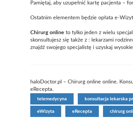
Pamiętaj, aby uzupełnić kartę pacjenta – f
Ostatnim elementem będzie opłata e-Wizyt
Chirurg online
to tylko jeden z wielu specja
skonsultujesz się także z : lekarzami rodzin
znajdź swojego specjalistę i uzyskaj wysokie
haloDoctor.pl – Chirurg online online. Konsu
eRecepta.
telemedycyna
konsultacja lekarska p
eWizyta
eRecepta
chirurg onl