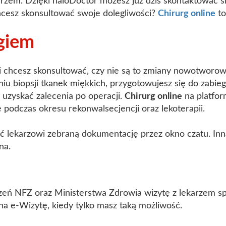
rzem. Dzięki haloDoctor możesz już dziś skontaktować się
hcesz skonsultować swoje dolegliwości?
Chirurg online
to
rgiem
i chcesz skonsultować, czy nie są to zmiany nowotworowe
u biopsji tkanek miękkich, przygotowujesz się do zabiegu
uzyskać zalecenia po operacji.
Chirurg online
na platfor
e podczas okresu rekonwalsecjencji oraz lekoterapii.
ć lekarzowi zebraną dokumentację przez okno czatu. Inną
na.
 NFZ oraz Ministerstwa Zdrowia wizytę z lekarzem spec
na e-Wizytę, kiedy tylko masz taką możliwość.