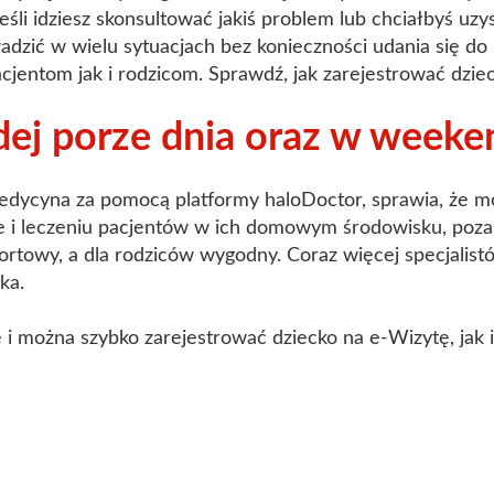
jeśli idziesz skonsultować jakiś problem lub chciałbyś u
zić w wielu sytuacjach bez konieczności udania się do 
entom jak i rodzicom. Sprawdź, jak zarejestrować dzieck
żdej porze dnia oraz w week
medycyna za pomocą platformy haloDoctor, sprawia, że m
e i leczeniu pacjentów w ich domowym środowisku, poza 
fortowy, a dla rodziców wygodny. Coraz więcej specjalistó
ka.
i można szybko zarejestrować dziecko na e-Wizytę, jak i 