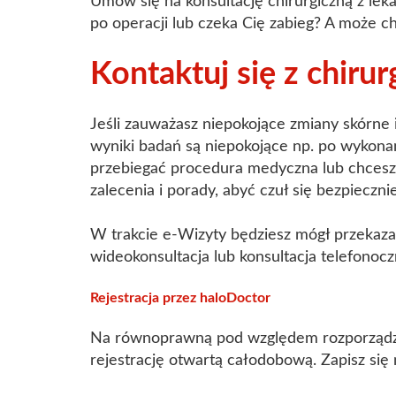
Umów się na konsultację chirurgiczną z leka
po operacji lub czeka Cię zabieg? A może c
Kontaktuj się z chiru
Jeśli zauważasz niepokojące zmiany skórne 
wyniki badań są niepokojące np. po wykonani
przebiegać procedura medyczna lub chcesz 
zalecenia i porady, abyć czuł się bezpieczni
W trakcie e-Wizyty będziesz mógł przekaza
wideokonsultacja lub konsultacja telefonocz
Rejestracja przez haloDoctor
Na równoprawną pod względem rozporządzeń
rejestrację otwartą całodobową. Zapisz się 