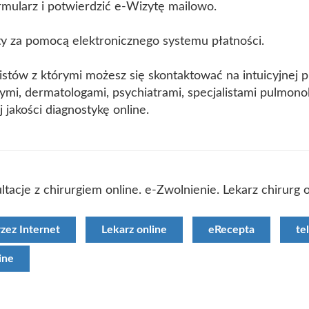
ormularz i potwierdzić e-Wizytę mailowo.
y za pomocą elektronicznego systemu płatności.
listów z którymi możesz się skontaktować na intuicyjnej 
nymi, dermatologami, psychiatrami, specjalistami pulmonol
j jakości diagnostykę online.
ltacje z chirurgiem online. e-Zwolnienie. Lekarz chirurg o
rzez Internet
Lekarz online
eRecepta
te
ine