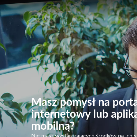
Masz pomysł na porta
internetowy lub aplik
mobilną?
Nie masz wystarczających środków na ich 