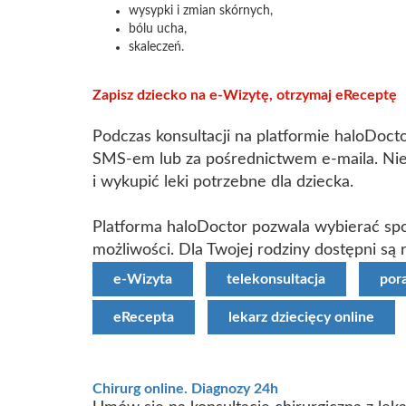
wysypki i zmian skórnych,
bólu ucha,
skaleczeń.
Zapisz dziecko na e-Wizytę, otrzymaj eReceptę
Podczas konsultacji na platformie haloDoc
SMS-em lub za pośrednictwem e-maila. Nie
i wykupić leki potrzebne dla dziecka.
Platforma haloDoctor pozwala wybierać spo
możliwości. Dla Twojej rodziny dostępni są ró
e-Wizyta
telekonsultacja
por
eRecepta
lekarz dziecięcy online
Chirurg online. Diagnozy 24h