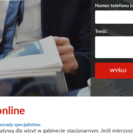
Numer telefonu (
Treść:
WYŚLIJ
online
porady specjalistów.
natywą dla wizyt w gabinecie stacjonarnym. Jeśli mierzysz