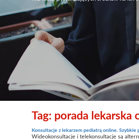
Tag: porada lekarska 
Konsultacje z lekarzem pediatrą online. Szybkie 
Wideokonsultacje i telekonsultacje są alter