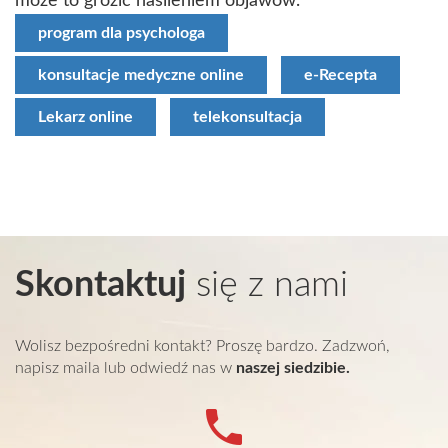
może to grozić nasileniem objawów.
program dla psychologa
konsultacje medyczne online
e-Recepta
Lekarz online
telekonsultacja
Skontaktuj
się z nami
Wolisz bezpośredni kontakt? Proszę bardzo. Zadzwoń,
napisz maila lub odwiedź nas w
naszej siedzibie.