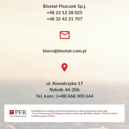
Biostat Piszczek Sp.j.
+48 22 12 28 025
+48 32 42 21 707
biuro@biostat.com.pl
ul. Kowalczyka 17
Rybnik 44-206
Tel. kom.: (+48) 668 300 664