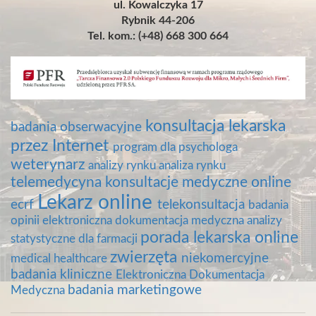
ul. Kowalczyka 17
Rybnik 44-206
Tel. kom.: (+48) 668 300 664
konsultacja lekarska
badania obserwacyjne
przez Internet
program dla psychologa
weterynarz
analizy rynku
analiza rynku
telemedycyna
konsultacje medyczne online
Lekarz online
ecrf
telekonsultacja
badania
opinii
elektroniczna dokumentacja medyczna
analizy
porada lekarska online
statystyczne dla farmacji
zwierzęta
niekomercyjne
medical healthcare
badania kliniczne
Elektroniczna Dokumentacja
badania marketingowe
Medyczna