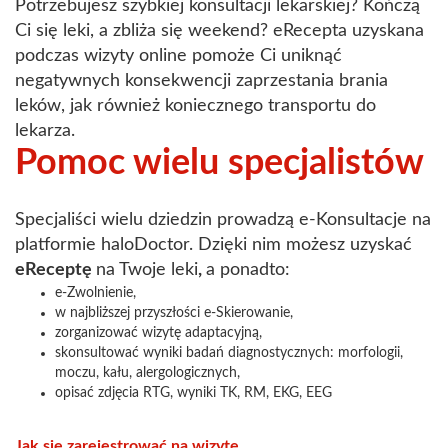
Potrzebujesz szybkiej konsultacji lekarskiej? Kończą
Ci się leki, a zbliża się weekend? eRecepta uzyskana
podczas wizyty online pomoże Ci uniknąć
negatywnych konsekwencji zaprzestania brania
leków, jak również koniecznego transportu do
lekarza.
Pomoc wielu specjalistów
Specjaliści wielu dziedzin prowadzą e-Konsultacje na
platformie haloDoctor. Dzięki nim możesz uzyskać
eReceptę
na Twoje leki
,
a ponadto:
e-Zwolnienie,
w najbliższej przyszłości e-Skierowanie,
zorganizować wizytę adaptacyjną,
skonsultować wyniki badań diagnostycznych: morfologii,
moczu, kału, alergologicznych,
opisać zdjęcia RTG, wyniki TK, RM, EKG, EEG
Jak się zarejestrować na wizytę